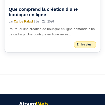
Que comprend la création d’une
boutique en ligne
par
Carlos Rafael
|
Juin 22, 2026
Pourquoi une création de boutique en ligne demande plus
de cadrage Une boutique en ligne ne se...
Atoum
Web