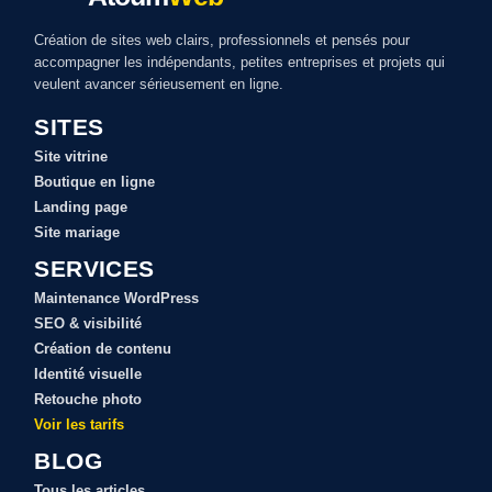
Création de sites web clairs, professionnels et pensés pour
accompagner les indépendants, petites entreprises et projets qui
veulent avancer sérieusement en ligne.
SITES
Site vitrine
Boutique en ligne
Landing page
Site mariage
SERVICES
Maintenance WordPress
SEO & visibilité
Création de contenu
Identité visuelle
Retouche photo
Voir les tarifs
BLOG
Tous les articles