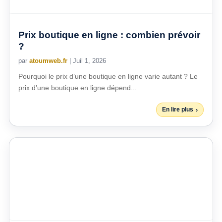
Prix boutique en ligne : combien prévoir
?
par
atoumweb.fr
|
Juil 1, 2026
Pourquoi le prix d’une boutique en ligne varie autant ? Le
prix d’une boutique en ligne dépend...